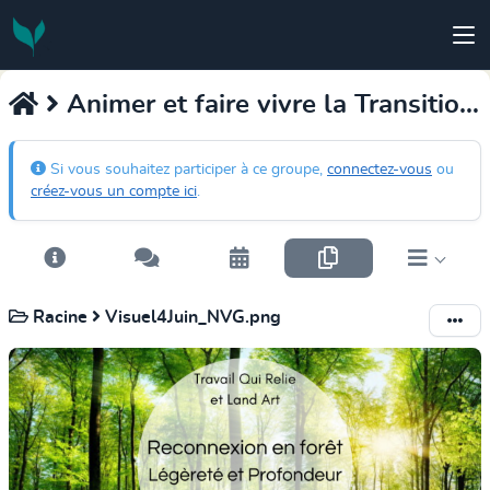
Animer et faire vivre la Transition Intérieure
Si vous souhaitez participer à ce groupe,
connectez-vous
ou
créez-vous un compte ici
.
Racine
Visuel4Juin_NVG.png