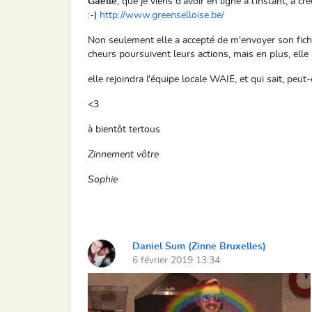
Gaëlle
, que je viens d'avoir en ligne à l'instant, a cr
:-)
http://www.greenselloise.be/
Non seulement elle a accepté de m'envoyer son fichi
cheurs poursuivent leurs actions, mais en plus, ell
elle rejoindra l'équipe locale WAIE, et qui sait, peut
<3
à bientôt tertous
Zinnement vôtre
Sophie
Daniel Sum (Zinne Bruxelles)
6 février 2019 13:34