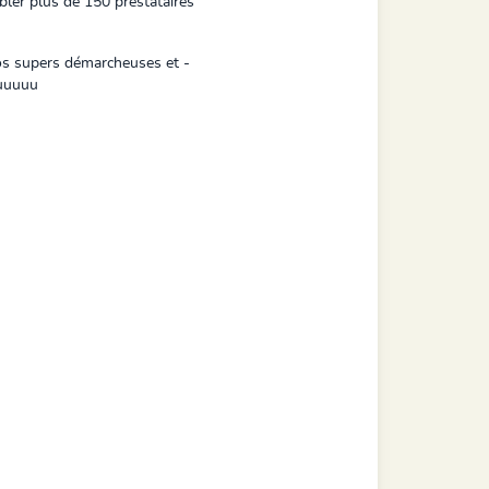
bler plus de 150 prestataires
nos supers démarcheuses et -
ouuuuu