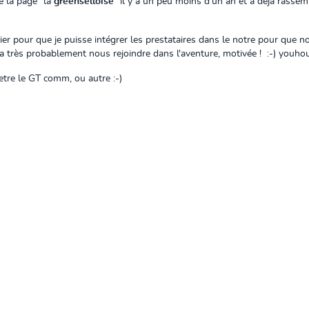
éé la page "la
greenselloise
" il y a un peu moins d'un an et a déjà rassem
er pour que je puisse intégrer les prestataires dans le notre pour que 
e a très probablement nous rejoindre dans l'aventure, motivée !
:-) youh
-etre le GT comm, ou autre :-)