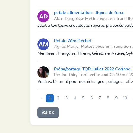
petale alimentation - lignes de force
Alain Dangoisse
Mettet-vous en Transiti
salut a tou.tesvoici quelques repères proposés par/po
Pétale Zéro Déchet
Agnès Marlier
Mettet-vous en Transition
Membres : Françoise, Thierry, Géraldine, Valérie, Syl
Prépa/partage TQR Juillet 2022 Corinne, 
Perrine Thiry
Terr'Eveille and Co
10 mai 2
Voilà voilà, un fil pour nos échanges, partages, réfle
‹
1
2
3
4
5
6
7
8
9
10
.
RSS