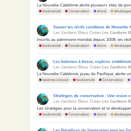
La Nouvelle-Calédonie abrite plusieurs sites de pont
biodiversité
Conservation
drone
développe
Sauver les récifs coralliens de Nouvelle
Les Gardiens Bleus Océan
Les Gardiens 
Inscrits au patrimoine mondial depuis 2008, les réci
biodiversité
Conservation
drone
développe
Les baleines à bosse, espèces emblématiq
Les Gardiens Bleus Océan
Les Gardiens 
La Nouvelle-Calédonie, joyau du Pacifique, abrite un 
baleines à bosse
biodiversité
Conservation
Stratégies de conservation : Une vision 
Les Gardiens Bleus Océan
Les Gardiens 
Les stratégies pour la conservation et le développem
biodiversité
Conservation
drone
développe
Les Bénéfices du Sponsoring pour les En