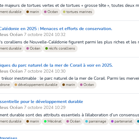
e majeurs de tortues vertes et de tortues « grosse tête », toutes deux me
ment durable
marin
Océan
tortues marines
-Calédonie en 2025 : Menaces et efforts de conservation.
Bleus Océan
7 octobre 2024 10:32
fs coralliens de Nouvelle-Calédonie figurent parmi les plus riches et les
ment durable
Océan
récifs coralliens
ues du parc naturel de la mer de Corail à voir en 2025.
Bleus Océan
7 octobre 2024 10:30
trésor inestimable : le parc naturel de la mer de Corail. Parmi les merveil
drone
développement durable
marin
Océan
essentielle pour le développement durable
Bleus Océan
7 octobre 2024 10:29
ent durable sont des attributs essentiels à l’élaboration d’un consensus 
ment durable
marin
Mécénat
Océan
parrainage
partenariat
treprises