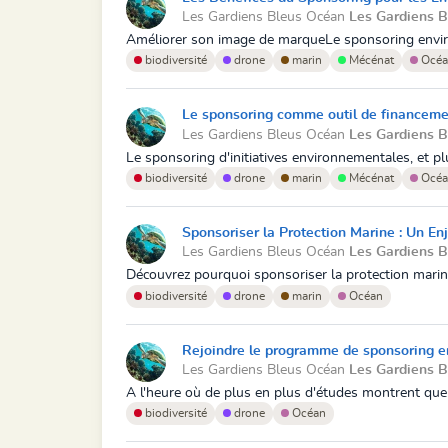
Les Gardiens Bleus Océan
Les Gardiens 
Améliorer son image de marqueLe sponsoring environ
biodiversité
drone
marin
Mécénat
Océa
Le sponsoring comme outil de financemen
Les Gardiens Bleus Océan
Les Gardiens 
Le sponsoring d'initiatives environnementales, et plu
biodiversité
drone
marin
Mécénat
Océa
Sponsoriser la Protection Marine : Un En
Les Gardiens Bleus Océan
Les Gardiens 
Découvrez pourquoi sponsoriser la protection marine
biodiversité
drone
marin
Océan
Rejoindre le programme de sponsoring en
Les Gardiens Bleus Océan
Les Gardiens 
A l'heure où de plus en plus d'études montrent que 
biodiversité
drone
Océan