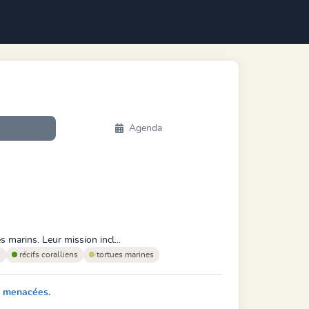
Agenda
marins. Leur mission incl...
n
récifs coralliens
tortues marines
es menacées.