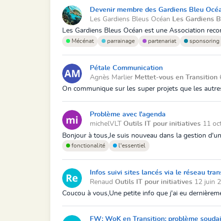
Devenir membre des Gardiens Bleu Océ
Les Gardiens Bleus Océan
Les Gardiens 
Les Gardiens Bleus Océan est une Association reconn
Mécénat
parrainage
partenariat
sponsoring
Pétale Communication
Agnès Marlier
Mettet-vous en Transition
On communique sur les super projets que les autre
Problème avec l'agenda
michelVLT
Outils IT pour initiatives
11 oc
Bonjour à tous,Je suis nouveau dans la gestion d'un s
fonctionalité
l'essentiel
Infos suivi sites lancés via le réseau tran
Renaud
Outils IT pour initiatives
12 juin 
Coucou à vous,Une petite info que j'ai eu dernièrement
FW: WoK en Transition: problème souda