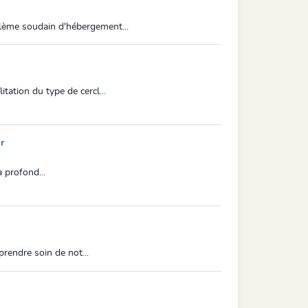
blème soudain d'hébergement...
ation du type de cercl...
r
a profond...
prendre soin de not...