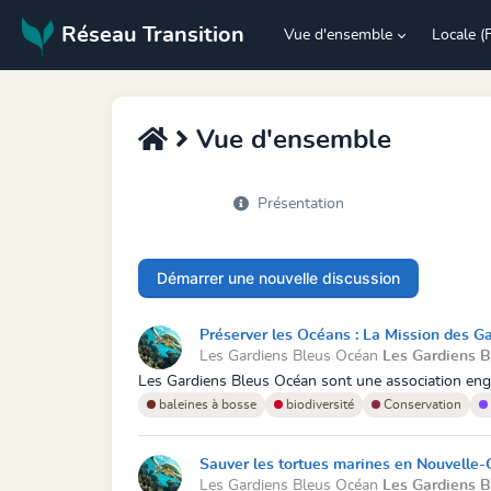
Réseau Transition
Vue d'ensemble
Locale (
Vue d'ensemble
Présentation
Démarrer une nouvelle discussion
Préserver les Océans : La Mission des G
Les Gardiens Bleus Océan
Les Gardiens 
Les Gardiens Bleus Océan sont une association engag
baleines à bosse
biodiversité
Conservation
Sauver les tortues marines en Nouvelle-C
Les Gardiens Bleus Océan
Les Gardiens 