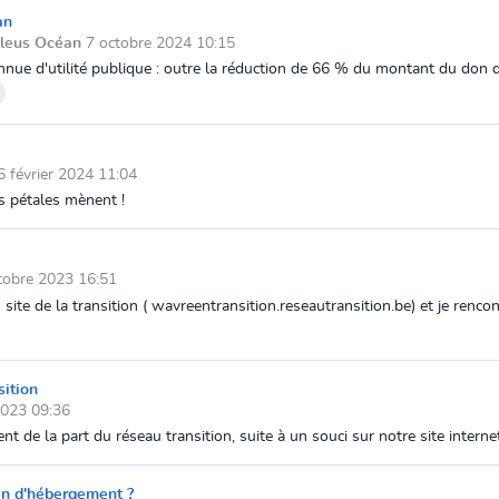
an
Bleus Océan
7 octobre 2024 10:15
ue d'utilité publique : outre la réduction de 66 % du montant du don de
6 février 2024 11:04
s pétales mènent !
tobre 2023 16:51
ite de la transition ( wavreentransition.reseautransition.be) et je renco
sition
2023 09:36
 de la part du réseau transition, suite à un souci sur notre site internet:
in d'hébergement ?