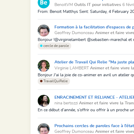
BenoitVM
Outils IT pour initiatives
6 févr
From: Benoit Matthys Sent: Saturday, 4 February 20
Formation à la facilitation d'espaces de 
Geoffrey Dumonceau
Animer et faire vivr
Bonjour !@virginielambert @sebastien-marechal et moi
cercle de parole
Atelier de Travail Qui Relie "Ma juste pla
Virginie LAMBERT
Animer et faire vivre l
Bonjour J'ai la joie de co-animer en avril un atelier 
TravailQuiRelie
ENRACINEMENT ET RELIANCE - ATELIER
nina bertozzi
Animer et faire vivre la Tran
En ce début d’année, s’offrir ou offrir à un proche u
Prochains cercles de paroles face à l'éta
Geoffrey Dumonceau
Animer et faire vivr