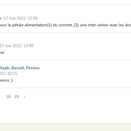
on
17 mai 2022 13:59
ur le pétale alimentation(1) du concret, (2) une inter-action avec les école
17 mai 2022 13:58
vie
Raph, Benoît, Perrine
022 20:15
xions ;)
..
18
19
›