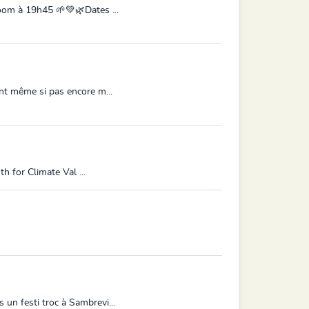
zoom à 19h45 🌱💚🌿Dates ...
ent même si pas encore m...
h for Climate Val ...
un festi troc à Sambrevi...