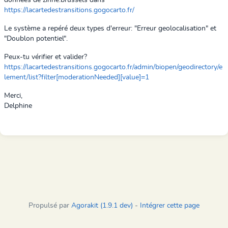
données de zinne.brussels dans
https://lacartedestransitions.gogocarto.fr/
Le système a repéré deux types d'erreur: "Erreur geolocalisation" et
"Doublon potentiel".
Peux-tu vérifier et valider?
https://lacartedestransitions.gogocarto.fr/admin/biopen/geodirectory/e
lement/list?filter[moderationNeeded][value]=1
Merci,
Delphine
Propulsé par
Agorakit (1.9.1 dev)
-
Intégrer cette page