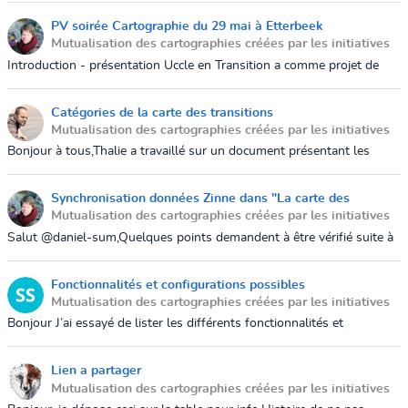
permet de vous...
PV soirée Cartographie du 29 mai à Etterbeek
Mutualisation des cartographies créées par les initiatives
12 août 2019 16:00
Introduction - présentation Uccle en Transition a comme projet de
lancer l’Annuaire du petit Transitionneur (en ligne et en version
papier...
Catégories de la carte des transitions
Mutualisation des cartographies créées par les initiatives
18 juin 2019 18:44
Bonjour à tous,Thalie a travaillé sur un document présentant les
catégories de la carte. Rendez-vous
ici: https://docs.google.com/document/d/1nS3yN...
Synchronisation données Zinne dans "La carte des
Mutualisation des cartographies créées par les initiatives
transitions"
11 juin 2019 10:25
Salut @daniel-sum,Quelques points demandent à être vérifié suite à
l'importation des données de zinne.brussels dans
https://lacartedestransitions.g...
Fonctionnalités et configurations possibles
Mutualisation des cartographies créées par les initiatives
29 mai 2019 18:08
Bonjour J’ai essayé de lister les différents fonctionnalités et
configurations possibles de GoGoCarto. L’idée est d’avoir une
première vue de...
Lien a partager
Mutualisation des cartographies créées par les initiatives
27 mai 2019 16:43