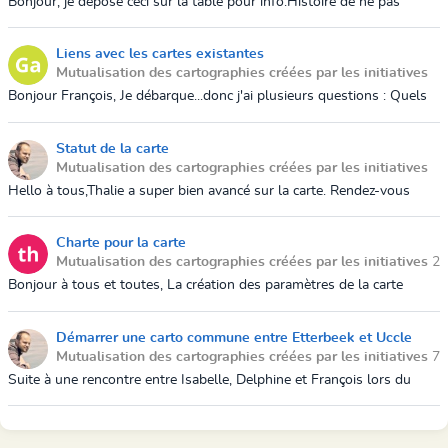
Bonjour, je dépose ceci sur la table pour info.Histoire de ne pas
reproduire de doublons inutilementhttps://transiscope.orgBelle
journée
Liens avec les cartes existantes
Mutualisation des cartographies créées par les initiatives
27 mai 2019 16:42
Bonjour François, Je débarque...donc j'ai plusieurs questions : Quels
sont les liens envisagés/établis entre la carte des transitions et :- La
cart...
Statut de la carte
Mutualisation des cartographies créées par les initiatives
23 mai 2019 17:22
Hello à tous,Thalie a super bien avancé sur la carte. Rendez-vous
vous sur https://lacartedestransitions.gogocarto.frQu'en pensez-vous
? François
Charte pour la carte
Mutualisation des cartographies créées par les initiatives
2
mai 2019 10:39
Bonjour à tous et toutes, La création des paramètres de la carte
avance ! Que pensez vous d'établir une charte ? Voici celle de la carte
"près de ...
Démarrer une carto commune entre Etterbeek et Uccle
Mutualisation des cartographies créées par les initiatives
7
avril 2019 18:15
Suite à une rencontre entre Isabelle, Delphine et François lors du
bistro Transition d'Etterbeek, il est apparu que les initiatives
d'Etterbeek et ...