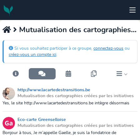
Mutualisation des cartographies créées par les initiatives
Si vous souhaitez participer à ce groupe,
connectez-vous
ou
créez-vous un compte ici
.
http://www.lacartedestransitions.be
Mutualisation des cartographies créées par les initiatives
24 novembre 2019 16:24
Yes, le site http://www.lacartedestransitions.be intègre désormais
notre carte !
Eco-carte Greenselloise
Mutualisation des cartographies créées par les initiatives
14 août 2019 10:41
Bonjour à tous, Je m’appelle Gaelle, je suis la fondatrice de
Greenselloise. J’au entendue parler de votre chouette projet et je me