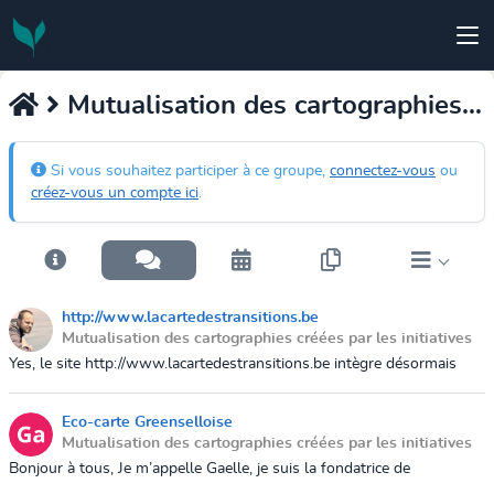
Mutualisation des cartographies créées par les initiatives
Si vous souhaitez participer à ce groupe,
connectez-vous
ou
créez-vous un compte ici
.
http://www.lacartedestransitions.be
Mutualisation des cartographies créées par les initiatives
24 novembre 2019 16:24
Yes, le site http://www.lacartedestransitions.be intègre désormais
notre carte !
Eco-carte Greenselloise
Mutualisation des cartographies créées par les initiatives
14 août 2019 10:41
Bonjour à tous, Je m’appelle Gaelle, je suis la fondatrice de
Greenselloise. J’au entendue parler de votre chouette projet et je me