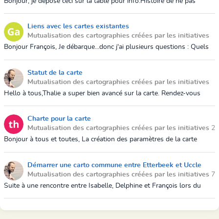
Bonjour, je dépose ceci sur la table pour info.Histoire de ne pas
reproduire de doublons inutilementhttps://transiscope.orgBelle
journée
Liens avec les cartes existantes
Mutualisation des cartographies créées par les initiatives
27 mai 2019 16:42
Bonjour François, Je débarque...donc j'ai plusieurs questions : Quels
sont les liens envisagés/établis entre la carte des transitions et :- La
cart...
Statut de la carte
Mutualisation des cartographies créées par les initiatives
23 mai 2019 17:22
Hello à tous,Thalie a super bien avancé sur la carte. Rendez-vous
vous sur https://lacartedestransitions.gogocarto.frQu'en pensez-vous
? François
Charte pour la carte
Mutualisation des cartographies créées par les initiatives
2
mai 2019 10:39
Bonjour à tous et toutes, La création des paramètres de la carte
avance ! Que pensez vous d'établir une charte ? Voici celle de la carte
"près de ...
Démarrer une carto commune entre Etterbeek et Uccle
Mutualisation des cartographies créées par les initiatives
7
avril 2019 18:15
Suite à une rencontre entre Isabelle, Delphine et François lors du
bistro Transition d'Etterbeek, il est apparu que les initiatives
d'Etterbeek et ...