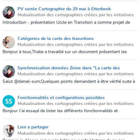
permet de vous...
PV soirée Cartographie du 29 mai à Etterbeek
Mutualisation des cartographies créées par les initiatives
12 août 2019 16:00
Introduction - présentation Uccle en Transition a comme projet de
lancer l’Annuaire du petit Transitionneur (en ligne et en version
papier...
Catégories de la carte des transitions
Mutualisation des cartographies créées par les initiatives
18 juin 2019 18:44
Bonjour à tous,Thalie a travaillé sur un document présentant les
catégories de la carte. Rendez-vous
ici: https://docs.google.com/document/d/1nS3yN...
Synchronisation données Zinne dans "La carte des
Mutualisation des cartographies créées par les initiatives
transitions"
11 juin 2019 10:25
Salut @daniel-sum,Quelques points demandent à être vérifié suite à
l'importation des données de zinne.brussels dans
https://lacartedestransitions.g...
Fonctionnalités et configurations possibles
Mutualisation des cartographies créées par les initiatives
29 mai 2019 18:08
Bonjour J’ai essayé de lister les différents fonctionnalités et
configurations possibles de GoGoCarto. L’idée est d’avoir une
première vue de...
Lien a partager
Mutualisation des cartographies créées par les initiatives
27 mai 2019 16:43