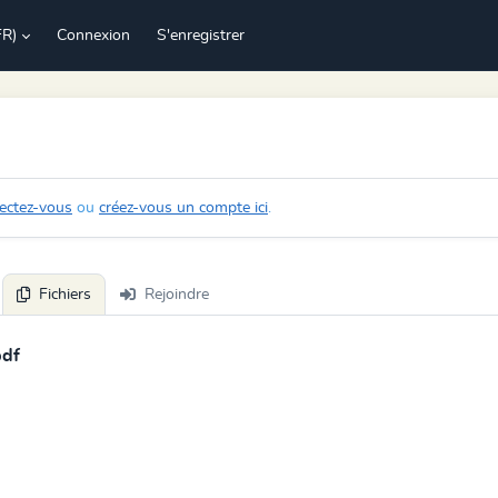
FR)
Connexion
S'enregistrer
ectez-vous
ou
créez-vous un compte ici
.
Fichiers
Rejoindre
pdf