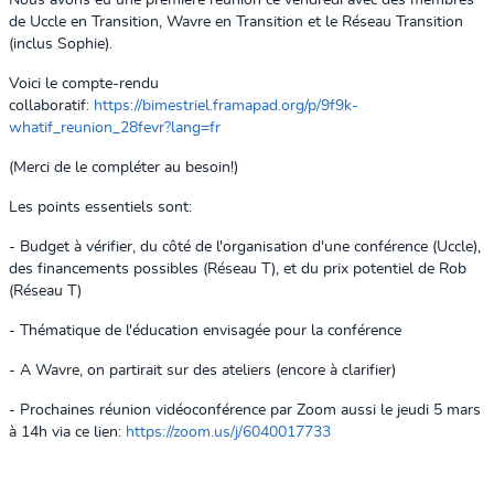
Nous avons eu une première réunion ce vendredi avec des membres
de Uccle en Transition, Wavre en Transition et le Réseau Transition
(inclus Sophie).
Voici le compte-rendu
collaboratif:
https://bimestriel.framapad.org/p/9f9k-
whatif_reunion_28fevr?lang=fr
(Merci de le compléter au besoin!)
Les points essentiels sont:
- Budget à vérifier, du côté de l'organisation d'une conférence (Uccle),
des financements possibles (Réseau T), et du prix potentiel de Rob
(Réseau T)
- Thématique de l'éducation envisagée pour la conférence
- A Wavre, on partirait sur des ateliers (encore à clarifier)
- Prochaines réunion vidéoconférence par Zoom aussi le jeudi 5 mars
à 14h via ce lien:
https://zoom.us/j/6040017733