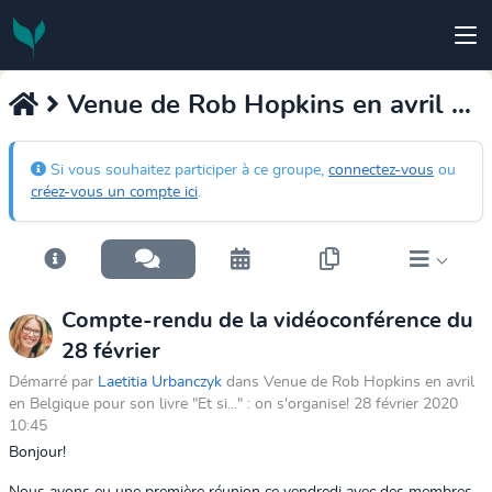
Venue de Rob Hopkins en avril en Belgique pour son livre "Et si..." : on s'organise!
Si vous souhaitez participer à ce groupe,
connectez-vous
ou
créez-vous un compte ici
.
Compte-rendu de la vidéoconférence du
28 février
Démarré par
Laetitia Urbanczyk
dans Venue de Rob Hopkins en avril
en Belgique pour son livre "Et si..." : on s'organise! 28 février 2020
10:45
Bonjour!