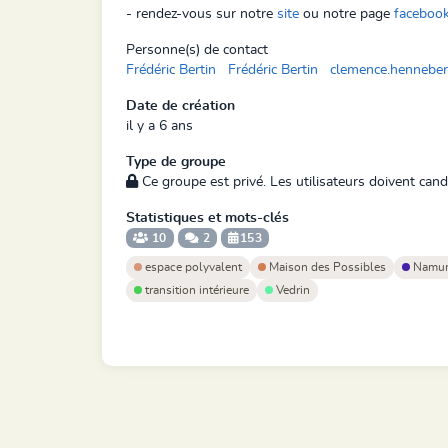
- rendez-vous sur notre
site
ou notre page
faceboo
Personne(s) de contact
Frédéric Bertin
Frédéric Bertin
clemence.henneber
Date de création
il y a 6 ans
Type de groupe
Ce groupe est privé. Les utilisateurs doivent cand
Statistiques et mots-clés
10
2
153
espace polyvalent
Maison des Possibles
Namu
transition intérieure
Vedrin