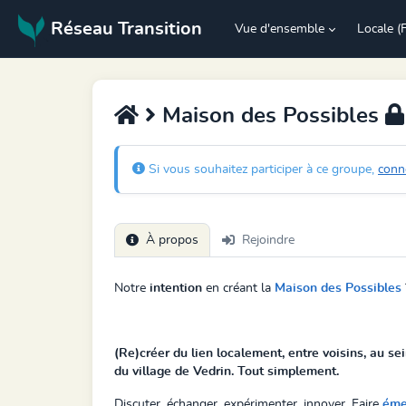
Réseau Transition
Vue d'ensemble
Locale (
Maison des Possibles
Si vous souhaitez participer à ce groupe,
conn
À propos
Rejoindre
Notre
intention
en créant la
Maison des Possibles
(Re)créer du lien localement, entre voisins, au se
du village de Vedrin. Tout simplement.
Discuter, échanger, expérimenter, innover. Faire
éme