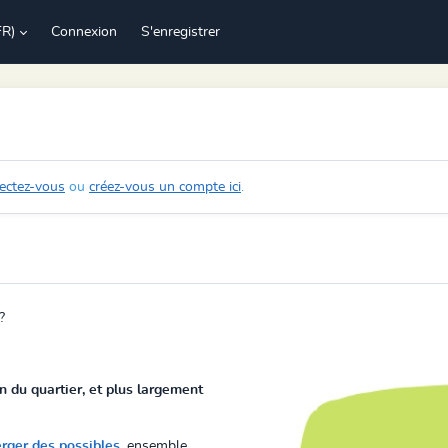
FR)
Connexion
S'enregistrer
ectez-vous
ou
créez-vous un compte ici
.
?
in du quartier, et plus largement
rger des possibles
, ensemble,