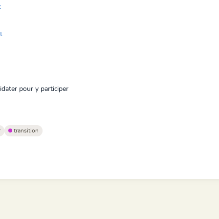
k
t
idater pour y participer
r
transition