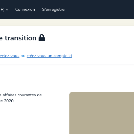
FR)
Connexion
S'enregistrer
e transition
ectez-vous
ou
créez-vous un compte ici
.
 affaires courantes de
née 2020