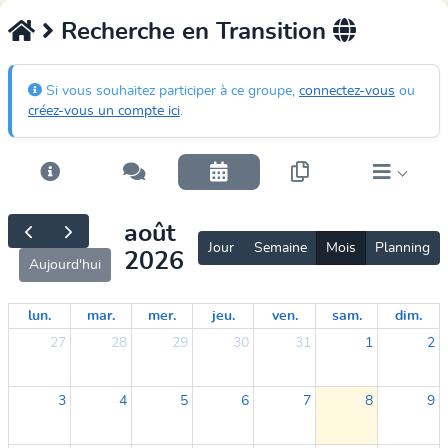
Recherche en Transition
Si vous souhaitez participer à ce groupe,
connectez-vous
ou
créez-vous un compte ici
.
août
Jour
Semaine
Mois
Planning
2026
Aujourd'hui
lun.
mar.
mer.
jeu.
ven.
sam.
dim.
27
28
29
30
31
1
2
3
4
5
6
7
8
9