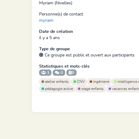
Myriam (Nivelles)
Personne(s) de contact
myriam
Date de création
il y a 5 ans
Type de groupe
Ce groupe est public et ouvert aux participants
Statistiques et mots-clés
1
0
0
atelier enfants
CNV
ingénierie
intelligence 
pédagogie active
stage enfants
vacances enfant