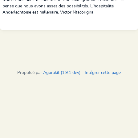
trouver une salle à Anderlecht. Une salle gratuite et adaptée . Je
pense que nous avons assez des possibilités. L'hospitalité
Anderlechtoise est millénaire. Victor Ntacorigira
Propulsé par
Agorakit (1.9.1 dev)
-
Intégrer cette page