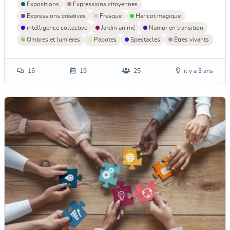
Expositions
Expressions citoyennes
Expressions créatives
Fresque
Haricot magique
intelligence collective
Jardin animé
Namur en transition
Ombres et lumières
Papotes
Spectacles
Êtres vivants
16
19
25
il y a 3 ans