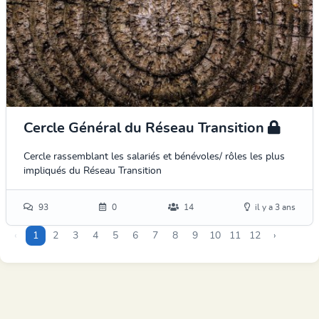
Cercle Général du Réseau Transition
Cercle rassemblant les salariés et bénévoles/ rôles les plus
impliqués du Réseau Transition
93
0
14
il y a 3 ans
‹
1
2
3
4
5
6
7
8
9
10
11
12
›