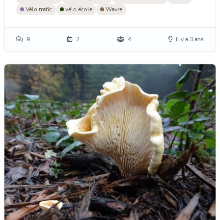
Vélo trafic
vélo école
Wavre
9
2
4
il y a 3 ans