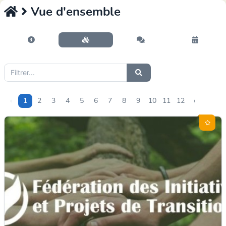
Vue d'ensemble
‹
1
2
3
4
5
6
7
8
9
10
11
12
›