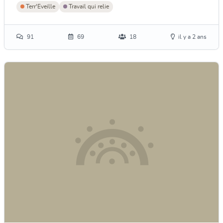
Terr'Eveille
Travail qui relie
91
69
18
il y a 2 ans