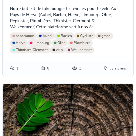
Notre but est de faire bouger les choses pour le vélo Au
Pays de Herve (Aubel, Baelen, Herve, Limbourg, Olne,
Pepinster, Plombières, Thimister-Clermont &
Welkenraedt).Cette plateforme sert à nos éc...
association
Aubel
Baelen
Cycliste
gracq
Herve
Limbourg
Olne
Plombière
Thimister-Clermont
vélo
Welkenraedt
1
0
1
il y a 3 ans