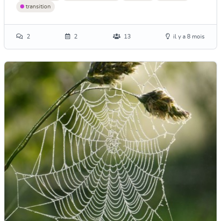
transition
2
2
13
il y a 8 mois