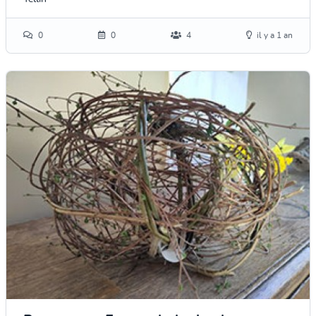
0
0
4
il y a 1 an