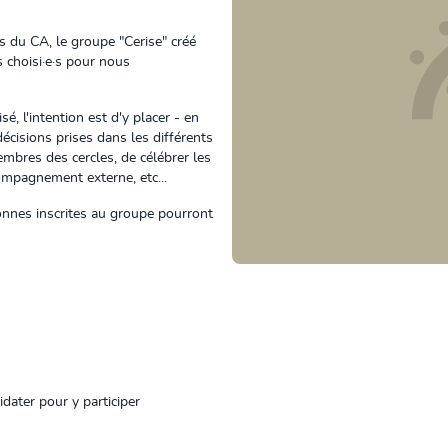
cas du CA, le groupe "Cerise" créé
es choisi·e·s pour nous
é, l'intention est d'y placer -
en
écisions prises dans les différents
embres des cercles, de célébrer les
compagnement externe, etc...
sonnes inscrites au groupe pourront
idater pour y participer