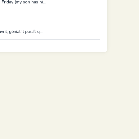
 Friday (my son has hi...
, génial!Il paraît q...