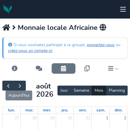
Monnaie locale Africaine
Si vous souhaitez participer à ce groupe,
connectez-vous
ou
créez-vous un compte ici
.
août
Jour
Semaine
Mois
Planning
2026
Aujourd'hui
lun.
mar.
mer.
jeu.
ven.
sam.
dim.
27
28
29
30
31
1
2