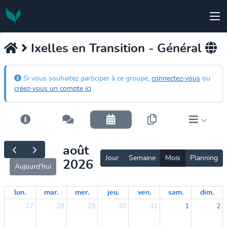
Ixelles en Transition - Général
Si vous souhaitez participer à ce groupe,
connectez-vous
ou
créez-vous un compte ici
.
août
Jour
Semaine
Mois
Planning
2026
Aujourd'hui
lun.
mar.
mer.
jeu.
ven.
sam.
dim.
27
28
29
30
31
1
2