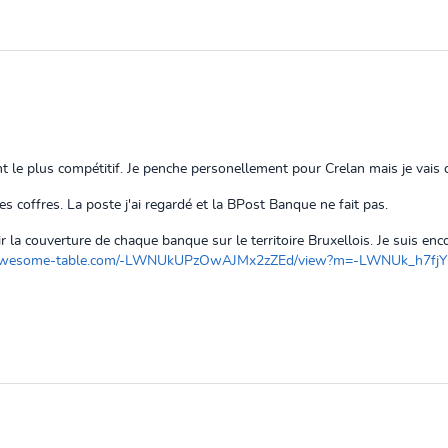
 le plus compétitif. Je penche personellement pour Crelan mais je vais c
les coffres. La poste j'ai regardé et la BPost Banque ne fait pas.
r la couverture de chaque banque sur le territoire Bruxellois. Je suis enco
//awesome-table.com/-LWNUkUPzOwAJMx2zZEd/view?m=-LWNUk_h7f