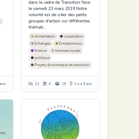
dans le cadre de Transition Now
le samedi 23 mars 2019.Notre
volonté est de créer des petits
groupes d'action sur différentes
s
thémati...
alimentation
cooperative
Echanges
Entrepreneurs
finance
monnaie locale
politique
Projets économique de transition
 ans
21
0
19
il y a 5 ans