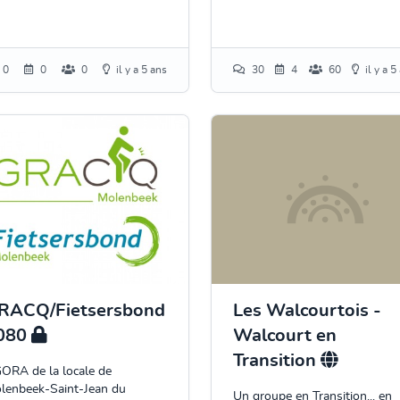
0
0
0
il y a 5 ans
30
4
60
il y a 5
RACQ/Fietsersbond
Les Walcourtois -
080
Walcourt en
Transition
ORA de la locale de
lenbeek-Saint-Jean du
Un groupe en Transition... en