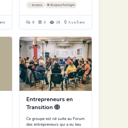
ecopsy
écopsychologie
 ans
9
0
19
il y a 5 ans
Entrepreneurs en
Transition
Ce groupe est né suite au Forum
des entrepreneurs qui a eu lieu