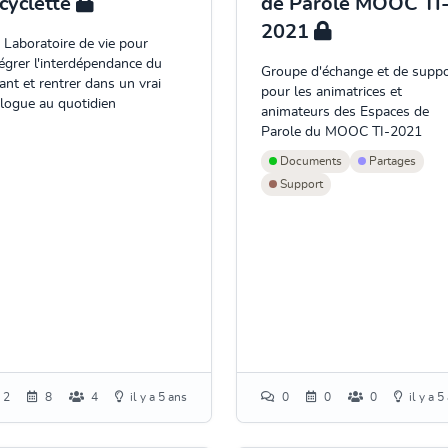
icyclette
de Parole MOOC TI
2021
 Laboratoire de vie pour
tégrer l'interdépendance du
Groupe d'échange et de suppo
ant et rentrer dans un vrai
pour les animatrices et
alogue au quotidien
animateurs des Espaces de
Parole du MOOC TI-2021
Documents
Partages
Support
2
8
4
il y a 5 ans
0
0
0
il y a 5