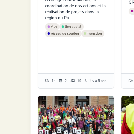
l'échange d'informations, la
GR
coordination de nos actions et la
réalisation de projets dans la
région du Pa...
Ath
lien social
réseau de soutien
Transtion
14
2
19
il y a 5 ans