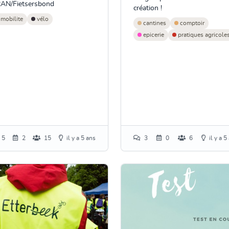
AN/Fietsersbond
création !
mobilite
vélo
cantines
comptoir
epicerie
pratiques agricole
5
2
15
il y a 5 ans
3
0
6
il y a 5