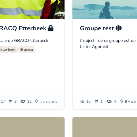
RACQ Etterbeek
Groupe test
cale du GRACQ Etterbeek
L'objectif de ce groupe est de
tester Agorakit...
Etterbeek
gracq
17
8
12
il y a 5 ans
10
1
4
il y a 5