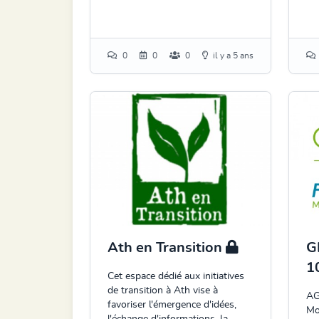
0
0
0
il y a 5 ans
Ath en Transition
G
1
Cet espace dédié aux initiatives
de transition à Ath vise à
AG
favoriser l'émergence d'idées,
Mo