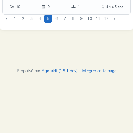
10
0
1
il y a 5 ans
‹
1
2
3
4
5
6
7
8
9
10
11
12
›
Propulsé par
Agorakit (1.9.1 dev)
-
Intégrer cette page