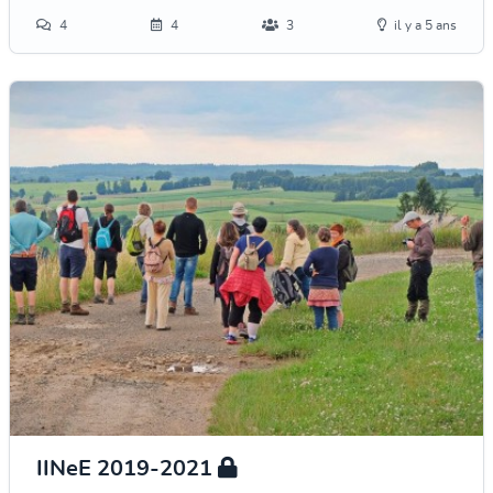
4
4
3
il y a 5 ans
IINeE 2019-2021