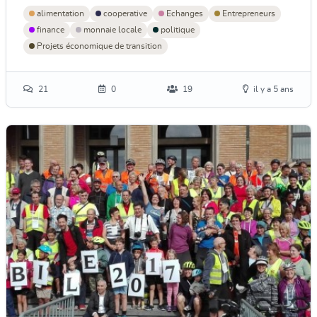
alimentation
cooperative
Echanges
Entrepreneurs
finance
monnaie locale
politique
Projets économique de transition
21
0
19
il y a 5 ans