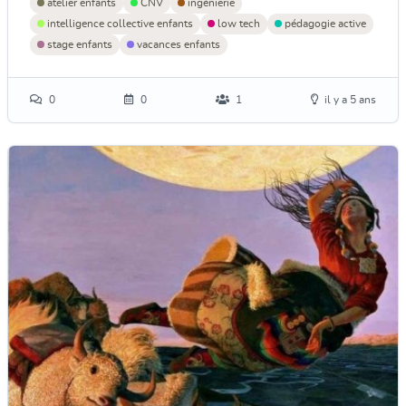
atelier enfants
CNV
ingénierie
intelligence collective enfants
low tech
pédagogie active
stage enfants
vacances enfants
0
0
1
il y a 5 ans